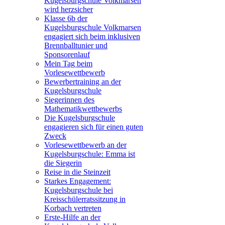
Kugelsburgschule Volkmarsen
wird herzsicher
Klasse 6b der
Kugelsburgschule Volkmarsen
engagiert sich beim inklusiven
Brennballtunier und
Sponsorenlauf
Mein Tag beim
Vorlesewettbewerb
Bewerbertraining an der
Kugelsburgschule
Siegerinnen des
Mathematikwettbewerbs
Die Kugelsburgschule
engagieren sich für einen guten
Zweck
Vorlesewettbewerb an der
Kugelsburgschule: Emma ist
die Siegerin
Reise in die Steinzeit
Starkes Engagement:
Kugelsburgschule bei
Kreisschülerratssitzung in
Korbach vertreten
Erste-Hilfe an der