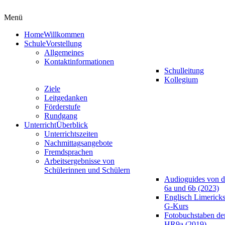
Menü
Home
Willkommen
Schule
Vorstellung
Allgemeines
Kontaktinformationen
Schulleitung
Kollegium
Ziele
Leitgedanken
Förderstufe
Rundgang
Unterricht
Überblick
Unterrichtszeiten
Nachmittagsangebote
Fremdsprachen
Arbeitsergebnisse von
Schülerinnen und Schülern
Audioguides von d
6a und 6b (2023)
Englisch Limericks
G-Kurs
Fotobuchstaben de
HR9a (2019)