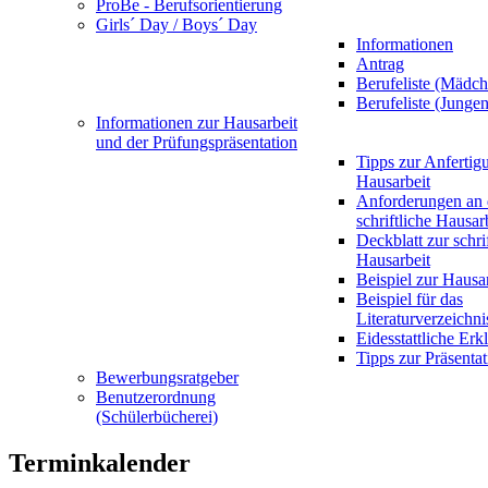
ProBe - Berufsorientierung
Girls´ Day / Boys´ Day
Informationen
Antrag
Berufeliste (Mädch
Berufeliste (Jungen
Informationen zur Hausarbeit
und der Prüfungspräsentation
Tipps zur Anfertig
Hausarbeit
Anforderungen an 
schriftliche Hausar
Deckblatt zur schri
Hausarbeit
Beispiel zur Hausa
Beispiel für das
Literaturverzeichni
Eidesstattliche Erk
Tipps zur Präsentat
Bewerbungsratgeber
Benutzerordnung
(Schülerbücherei)
Terminkalender