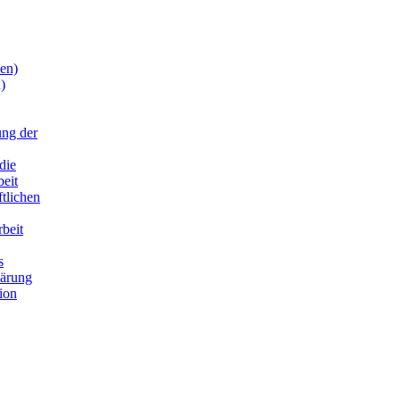
en)
)
ung der
die
beit
ftlichen
rbeit
s
lärung
ion