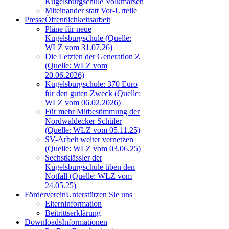
Kugelsburgschule Volkmarsen
Miteinander statt Vor-Urteile
Presse
Öffentlichkeitsarbeit
Pläne für neue
Kugelsburgschule (Quelle:
WLZ vom 31.07.26)
Die Letzten der Generation Z
(Quelle: WLZ vom
20.06.2026)
Kugelsburgschule: 370 Euro
für den guten Zweck (Quelle:
WLZ vom 06.02.2026)
Für mehr Mitbestimmung der
Nordwaldecker Schüler
(Quelle: WLZ vom 05.11.25)
SV-Arbeit weiter vernetzen
(Quelle: WLZ vom 03.06.25)
Sechstklässler der
Kugelsburgschule üben den
Notfall (Quelle: WLZ vom
24.05.25)
Förderverein
Unterstützen Sie uns
Elterninformation
Beitrittserklärung
Downloads
Informationen