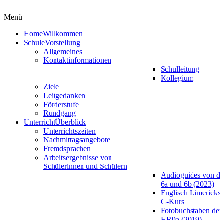
Menü
Home
Willkommen
Schule
Vorstellung
Allgemeines
Kontaktinformationen
Schulleitung
Kollegium
Ziele
Leitgedanken
Förderstufe
Rundgang
Unterricht
Überblick
Unterrichtszeiten
Nachmittagsangebote
Fremdsprachen
Arbeitsergebnisse von
Schülerinnen und Schülern
Audioguides von d
6a und 6b (2023)
Englisch Limericks
G-Kurs
Fotobuchstaben de
HR9a (2019)