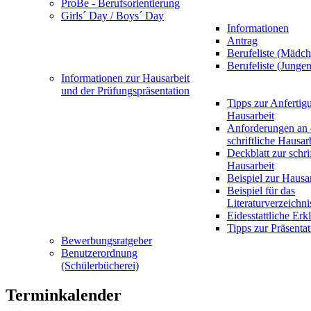
ProBe - Berufsorientierung
Girls´ Day / Boys´ Day
Informationen
Antrag
Berufeliste (Mädch
Berufeliste (Jungen
Informationen zur Hausarbeit
und der Prüfungspräsentation
Tipps zur Anfertig
Hausarbeit
Anforderungen an 
schriftliche Hausar
Deckblatt zur schri
Hausarbeit
Beispiel zur Hausa
Beispiel für das
Literaturverzeichni
Eidesstattliche Erk
Tipps zur Präsentat
Bewerbungsratgeber
Benutzerordnung
(Schülerbücherei)
Terminkalender