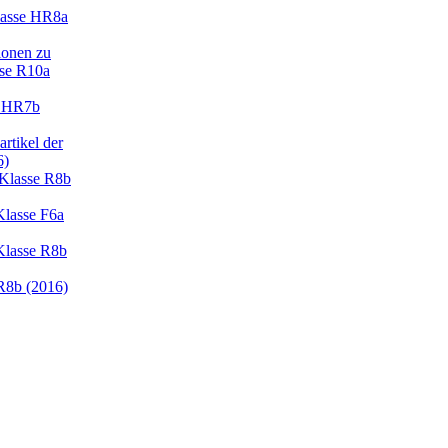
lasse HR8a
ionen zu
sse R10a
e HR7b
rtikel der
6)
Klasse R8b
Klasse F6a
Klasse R8b
R8b (2016)