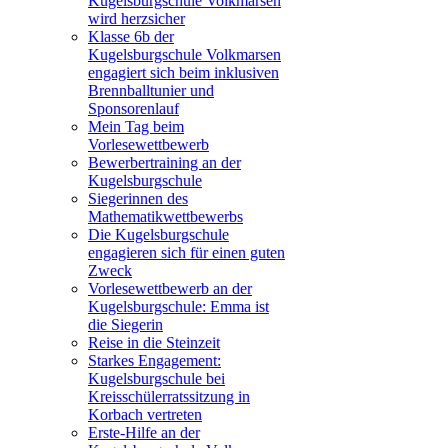
Kugelsburgschule Volkmarsen
wird herzsicher
Klasse 6b der
Kugelsburgschule Volkmarsen
engagiert sich beim inklusiven
Brennballtunier und
Sponsorenlauf
Mein Tag beim
Vorlesewettbewerb
Bewerbertraining an der
Kugelsburgschule
Siegerinnen des
Mathematikwettbewerbs
Die Kugelsburgschule
engagieren sich für einen guten
Zweck
Vorlesewettbewerb an der
Kugelsburgschule: Emma ist
die Siegerin
Reise in die Steinzeit
Starkes Engagement:
Kugelsburgschule bei
Kreisschülerratssitzung in
Korbach vertreten
Erste-Hilfe an der