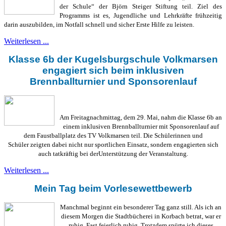
der Schule“ der Björn Steiger Stiftung teil. Ziel des
Programms ist es, Jugendliche und Lehrkräfte frühzeitig
darin auszubilden, im Notfall schnell und sicher Erste Hilfe zu leisten.
Weiterlesen ...
Klasse 6b der Kugelsburgschule Volkmarsen
engagiert sich beim inklusiven
Brennballturnier und Sponsorenlauf
Am Freitagnachmittag, dem 29. Mai, nahm die Klasse 6b an
einem inklusiven Brennballturnier mit
Sponsorenlauf auf
dem Faustballplatz des TV Volkmarsen teil. Die Schülerinnen und
Schüler
zeigten dabei nicht nur sportlichen Einsatz, sondern engagierten sich
auch tatkräftig bei der
Unterstützung der Veranstaltung.
Weiterlesen ...
Mein Tag beim Vorlesewettbewerb
Manchmal beginnt ein besonderer Tag ganz still. Als ich an
diesem Morgen die Stadtbücherei in Korbach betrat, war er
ruhig. Fast feierlich ruhig. Trotzdem spürte ich dieses