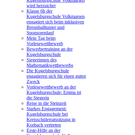
Kugelsburgschule Volkmarsen
wird herzsicher
Klasse 6b der
Kugelsburgschule Volkmarsen
engagiert sich beim inklusiven
Brennballtunier und
Sponsorenlauf
Mein Tag beim
Vorlesewettbewerb
Bewerbertraining an der
Kugelsburgschule
Siegerinnen des
Mathematikwettbewerbs
Die Kugelsburgschule
engagieren sich für einen guten
Zweck
Vorlesewettbewerb an der
Kugelsburgschule: Emma ist
die Siegerin
Reise in die Steinzeit
Starkes Engagement:
Kugelsburgschule bei
Kreisschülerratssitzung in
Korbach vertreten
Erste-Hilfe an der