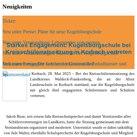
Neuigkeiten
Ticker:
Neu unter Presse: Pläne für neue Kugelsburgschule
Neu unter Veranstaltung: Lebensretter von morgen
Starkes Engagement: Kugelsburgschule bei
Kreisschülerratssitzung in Korbach vertreten
Neu unter Veranstaltungen: Klasse 6b der Kugelsburgschule
Volkmarsen engagiert sich beim inklusiven Brennballturnier und
Neu unter Presse: Die Letzten der Generation Z
Korbach, 28. Mai 2025 – Bei der Kreisschülerratssitzung des
Sponsorenlauf
Landkreises Waldeck-Frankenberg, die an der Alten
Landesschule in Korbach stattfand, war die Kugelsburgschule
mit gleich fünf engagierten Schülerinnen und Schülern
vertreten.
Jakob Buse, seit einem Jahr Kreisschulsprecher und damit Vorsitzender aller
Schülervertretungen im Landkreis, hatte die Sitzung gemeinsam mit dem
Vorstandsteam organisiert und moderiert. Unterstützt wurde er dabei tatkräftig
von Jule Walter, ebenfalls Schulsprecherin der Kugelsburgschule und Mitglied