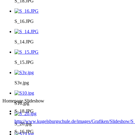
S_18.JPG
S_16.JPG
S_14.JPG
S_15.JPG
S3v.jpg
Homepage Slideshow
S10.jpg
S_18.JPG
http://www.kugelsburgschule.de/images/Grafiken/Slideshow/
S_20.jpg
S_16.JPG