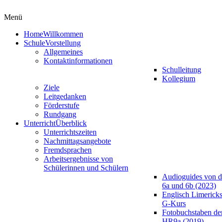
Menü
Home
Willkommen
Schule
Vorstellung
Allgemeines
Kontaktinformationen
Schulleitung
Kollegium
Ziele
Leitgedanken
Förderstufe
Rundgang
Unterricht
Überblick
Unterrichtszeiten
Nachmittagsangebote
Fremdsprachen
Arbeitsergebnisse von
Schülerinnen und Schülern
Audioguides von d
6a und 6b (2023)
Englisch Limericks
G-Kurs
Fotobuchstaben de
HR9a (2019)