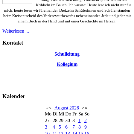
Kribbeln im Bauch. Ich wusste: Heute lese ich nicht nur für
mich, heute lesen wir füreinander. Dreizehn Schülerinnen und Schüler standen
beim Kreisentscheid des Vorlesewettbewerbs nebeneinander. Jede und jeder mit
einem Buch in der Hand und mit einer Geschichte im Herzen.
Weiterlesen ...
Kontakt
Schulleitung
Kollegium
Kalender
«
<
August
2026
>
»
Mo
Di
Mi
Do
Fr
Sa
So
27
28
29
30
31
1
2
3
4
5
6
7
8
9
10
11
12
13
14
15
16