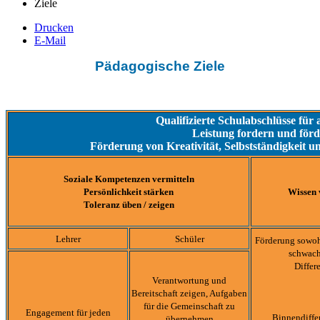
Ziele
Drucken
E-Mail
Pädagogische Ziele
Qualifizierte Schulabschlüsse für 
Leistung fordern und för
Förderung von Kreativität, Selbstständigkeit u
Soziale Kompetenzen vermitteln
Persönlichkeit stärken
Wissen 
Toleranz üben / zeigen
Lehrer
Schüler
Förderung sowoh
schwach
Differ
Verantwortung und
Bereitschaft zeigen, Aufgaben
für die Gemeinschaft zu
Engagement für jeden
Binnendiffe
übernehmen