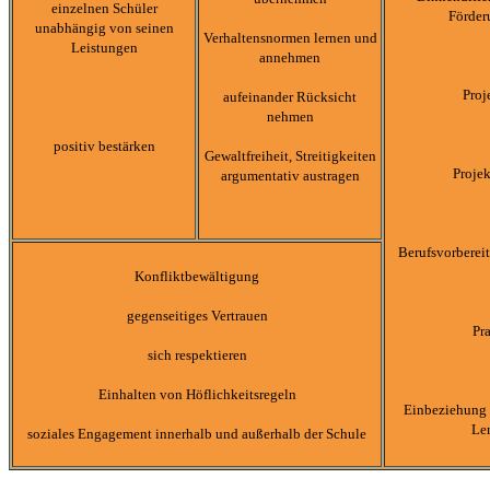
einzelnen Schüler
Förder
unabhängig von seinen
Verhaltensnormen lernen und
Leistungen
annehmen
Proj
aufeinander Rücksicht
nehmen
positiv bestärken
Gewaltfreiheit, Streitigkeiten
Proje
argumentativ austragen
Berufsvorbere
Konfliktbewältigung
gegenseitiges Vertrauen
Pr
sich respektieren
Einhalten von Höflichkeitsregeln
Einbeziehung 
Le
soziales Engagement innerhalb und außerhalb der Schule