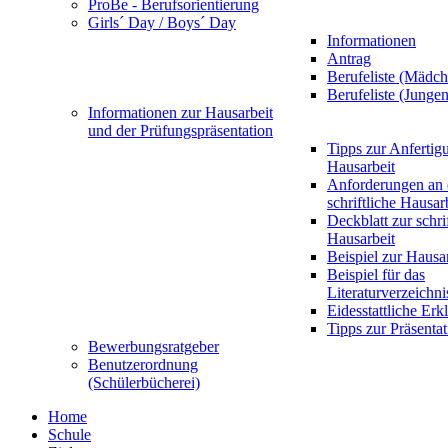
ProBe - Berufsorientierung
Girls´ Day / Boys´ Day
Informationen
Antrag
Berufeliste (Mädch
Berufeliste (Jungen
Informationen zur Hausarbeit
und der Prüfungspräsentation
Tipps zur Anfertig
Hausarbeit
Anforderungen an 
schriftliche Hausar
Deckblatt zur schri
Hausarbeit
Beispiel zur Hausa
Beispiel für das
Literaturverzeichni
Eidesstattliche Erk
Tipps zur Präsentat
Bewerbungsratgeber
Benutzerordnung
(Schülerbücherei)
Home
Schule