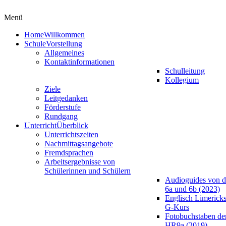
Menü
Home
Willkommen
Schule
Vorstellung
Allgemeines
Kontaktinformationen
Schulleitung
Kollegium
Ziele
Leitgedanken
Förderstufe
Rundgang
Unterricht
Überblick
Unterrichtszeiten
Nachmittagsangebote
Fremdsprachen
Arbeitsergebnisse von
Schülerinnen und Schülern
Audioguides von d
6a und 6b (2023)
Englisch Limericks
G-Kurs
Fotobuchstaben de
HR9a (2019)