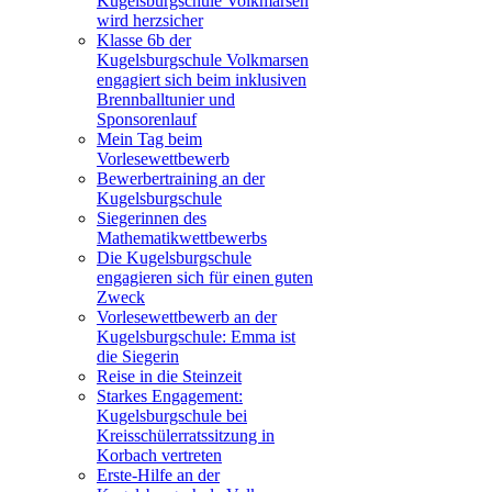
Kugelsburgschule Volkmarsen
wird herzsicher
Klasse 6b der
Kugelsburgschule Volkmarsen
engagiert sich beim inklusiven
Brennballtunier und
Sponsorenlauf
Mein Tag beim
Vorlesewettbewerb
Bewerbertraining an der
Kugelsburgschule
Siegerinnen des
Mathematikwettbewerbs
Die Kugelsburgschule
engagieren sich für einen guten
Zweck
Vorlesewettbewerb an der
Kugelsburgschule: Emma ist
die Siegerin
Reise in die Steinzeit
Starkes Engagement:
Kugelsburgschule bei
Kreisschülerratssitzung in
Korbach vertreten
Erste-Hilfe an der