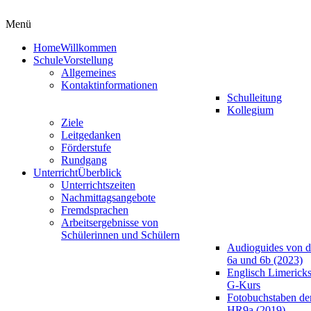
Menü
Home
Willkommen
Schule
Vorstellung
Allgemeines
Kontaktinformationen
Schulleitung
Kollegium
Ziele
Leitgedanken
Förderstufe
Rundgang
Unterricht
Überblick
Unterrichtszeiten
Nachmittagsangebote
Fremdsprachen
Arbeitsergebnisse von
Schülerinnen und Schülern
Audioguides von d
6a und 6b (2023)
Englisch Limericks
G-Kurs
Fotobuchstaben de
HR9a (2019)