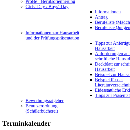
ProBe - Berufsorientierung
Girls´ Day / Boys´ Day
Informationen
Antrag
Berufeliste (Mädch
Berufeliste (Jungen
Informationen zur Hausarbeit
und der Prüfungspräsentation
Tipps zur Anfertig
Hausarbeit
Anforderungen an 
schriftliche Hausar
Deckblatt zur schri
Hausarbeit
Beispiel zur Hausa
Beispiel für das
Literaturverzeichni
Eidesstattliche Erk
Tipps zur Präsentat
Bewerbungsratgeber
Benutzerordnung
(Schülerbücherei)
Terminkalender