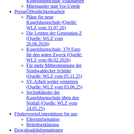
Kugelsburgschule Volkmarsen
Miteinander statt Vor-Urteile
Presse
Öffentlichkeitsarbeit
Pläne für neue
Kugelsburgschule (Quelle:
WLZ vom 31.07.26)
Die Letzten der Generation Z
(Quelle: WLZ vom
20.06.2026)
Kugelsburgschule: 370 Euro
für den guten Zweck (Quelle:
WLZ vom 06.02.2026)
Für mehr Mitbestimmung der
Nordwaldecker Schüler
(Quelle: WLZ vom 05.11.25)
SV-Arbeit weiter vernetzen
(Quelle: WLZ vom 03.06.25)
Sechstklässler der
Kugelsburgschule üben den
Notfall (Quelle: WLZ vom
24.05.25)
Förderverein
Unterstützen Sie uns
Elterninformation
Beitrittserklärung
Downloads
Informationen