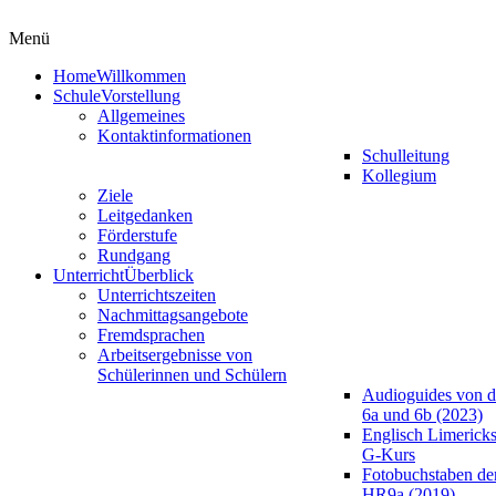
Menü
Home
Willkommen
Schule
Vorstellung
Allgemeines
Kontaktinformationen
Schulleitung
Kollegium
Ziele
Leitgedanken
Förderstufe
Rundgang
Unterricht
Überblick
Unterrichtszeiten
Nachmittagsangebote
Fremdsprachen
Arbeitsergebnisse von
Schülerinnen und Schülern
Audioguides von d
6a und 6b (2023)
Englisch Limericks
G-Kurs
Fotobuchstaben de
HR9a (2019)