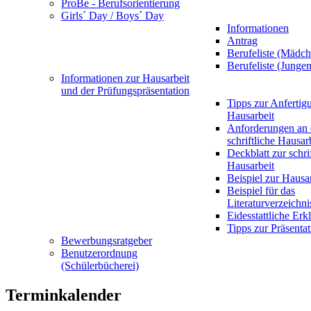
ProBe - Berufsorientierung
Girls´ Day / Boys´ Day
Informationen
Antrag
Berufeliste (Mädch
Berufeliste (Jungen
Informationen zur Hausarbeit
und der Prüfungspräsentation
Tipps zur Anfertig
Hausarbeit
Anforderungen an 
schriftliche Hausar
Deckblatt zur schri
Hausarbeit
Beispiel zur Hausa
Beispiel für das
Literaturverzeichni
Eidesstattliche Erk
Tipps zur Präsentat
Bewerbungsratgeber
Benutzerordnung
(Schülerbücherei)
Terminkalender