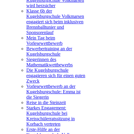
Kugelsburgschule Volkmarsen
wird herzsicher
Klasse 6b der
Kugelsburgschule Volkmarsen
engagiert sich beim inklusiven
Brennballtunier und
Sponsorenlauf
Mein Tag beim
Vorlesewettbewerb
Bewerbertraining an der
Kugelsburgschule
Siegerinnen des
Mathematikwettbewerbs
Die Kugelsburgschule
engagieren sich für einen guten
Zweck
Vorlesewettbewerb an der
Kugelsburgschule: Emma ist
die Siegerin
Reise in die Steinzeit
Starkes Engagement:
Kugelsburgschule bei
Kreisschülerratssitzung in
Korbach vertreten
Erste-Hilfe an der