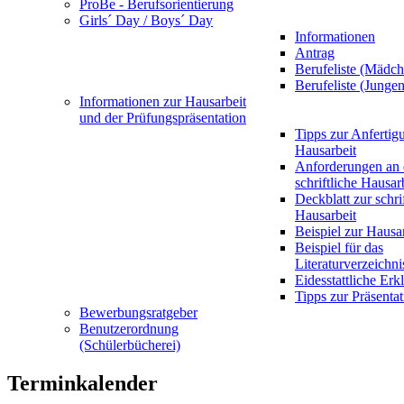
ProBe - Berufsorientierung
Girls´ Day / Boys´ Day
Informationen
Antrag
Berufeliste (Mädch
Berufeliste (Jungen
Informationen zur Hausarbeit
und der Prüfungspräsentation
Tipps zur Anfertig
Hausarbeit
Anforderungen an 
schriftliche Hausar
Deckblatt zur schri
Hausarbeit
Beispiel zur Hausa
Beispiel für das
Literaturverzeichni
Eidesstattliche Erk
Tipps zur Präsentat
Bewerbungsratgeber
Benutzerordnung
(Schülerbücherei)
Terminkalender