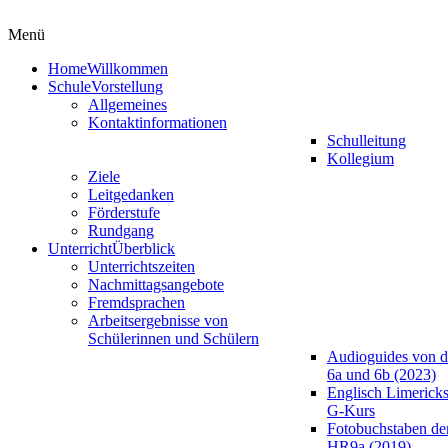
Menü
Home
Willkommen
Schule
Vorstellung
Allgemeines
Kontaktinformationen
Schulleitung
Kollegium
Ziele
Leitgedanken
Förderstufe
Rundgang
Unterricht
Überblick
Unterrichtszeiten
Nachmittagsangebote
Fremdsprachen
Arbeitsergebnisse von
Schülerinnen und Schülern
Audioguides von d
6a und 6b (2023)
Englisch Limericks
G-Kurs
Fotobuchstaben de
HR9a (2019)