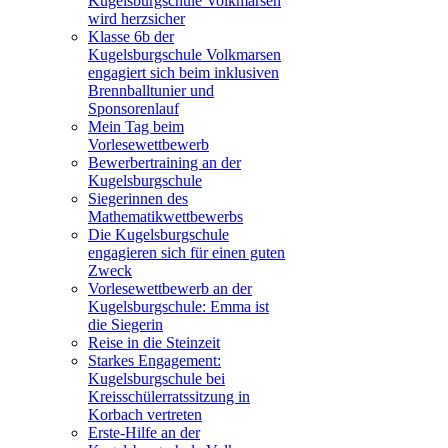
Kugelsburgschule Volkmarsen
wird herzsicher
Klasse 6b der
Kugelsburgschule Volkmarsen
engagiert sich beim inklusiven
Brennballtunier und
Sponsorenlauf
Mein Tag beim
Vorlesewettbewerb
Bewerbertraining an der
Kugelsburgschule
Siegerinnen des
Mathematikwettbewerbs
Die Kugelsburgschule
engagieren sich für einen guten
Zweck
Vorlesewettbewerb an der
Kugelsburgschule: Emma ist
die Siegerin
Reise in die Steinzeit
Starkes Engagement:
Kugelsburgschule bei
Kreisschülerratssitzung in
Korbach vertreten
Erste-Hilfe an der